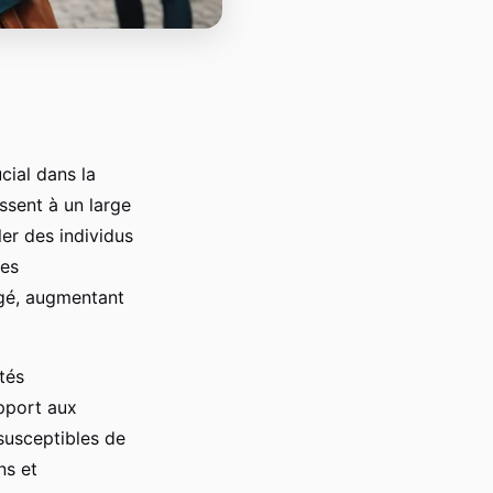
cial dans la
ssent à un large
ler des individus
ées
agé, augmentant
tés
pport aux
susceptibles de
ns et