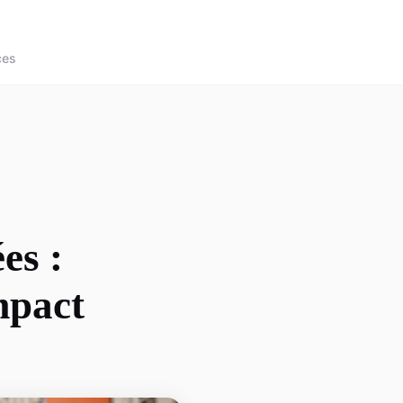
ces
es :
mpact