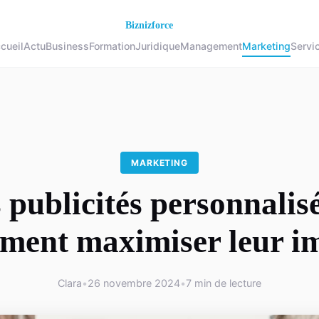
cueil
Actu
Business
Formation
Juridique
Management
Marketing
Servi
MARKETING
 publicités personnalisé
ent maximiser leur i
Clara
•
26 novembre 2024
•
7 min de lecture