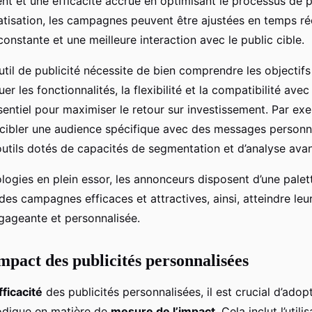
t et une efficacité accrue en optimisant le processus de p
atisation, les campagnes peuvent être ajustées en temps rée
onstante et une meilleure interaction avec le public cible.
util de publicité nécessite de bien comprendre les objectifs
r les fonctionnalités, la flexibilité et la compatibilité av
sentiel pour maximiser le retour sur investissement. Par exe
e cibler une audience spécifique avec des messages personn
 outils dotés de capacités de segmentation et d’analyse ava
logies en plein essor, les annonceurs disposent d’une palet
es campagnes efficaces et attractives, ainsi, atteindre leur
gageante et personnalisée.
mpact des publicités personnalisées
fficacité
des publicités personnalisées, il est crucial d’adop
dique en matière de
mesure de l’impact
. Cela inclut l’utili