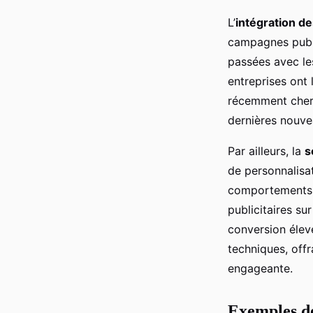
L’
intégration 
campagnes publi
passées avec les
entreprises ont 
récemment cherc
dernières nouve
Par ailleurs, la
s
de personnalisat
comportements 
publicitaires su
conversion élev
techniques, off
engageante.
Exemples de