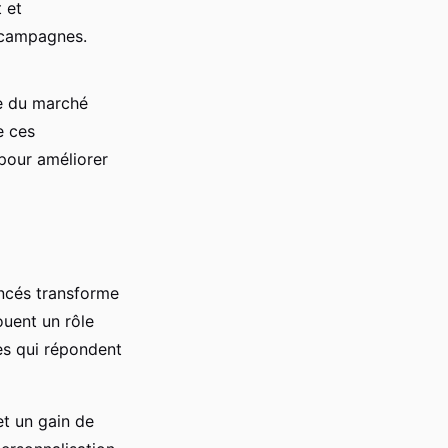
 et
s campagnes.
e du marché
e ces
 pour améliorer
cés transforme
uent un rôle
es qui répondent
et un gain de