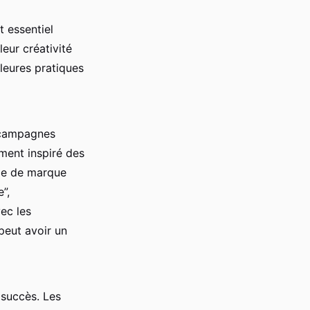
st essentiel
leur créativité
leures pratiques
 campagnes
ment inspiré des
age de marque
”,
ec les
eut avoir un
e succès. Les