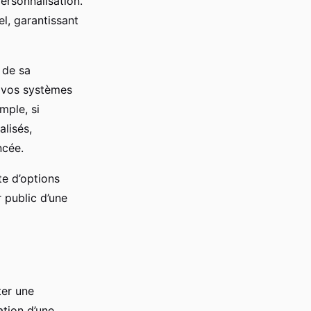
ersonnalisation.
l, garantissant
 de sa
ec vos systèmes
mple, si
alisés,
ncée.
te d’options
 public d’une
ter une
sation d’une