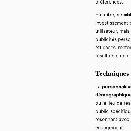
préférences.
En outre, ce
cib
investissement 
utilisateur, mai
publicités perso
efficaces, renfo
résultats comme
Techniques 
La
personnalisa
démographiqu
ou le lieu de r
public spécifiq
résonnent avec 
engagement.