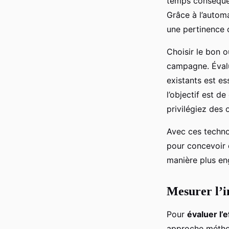
temps conséquen
Grâce à l’autom
une pertinence c
Choisir le bon o
campagne. Évalue
existants est es
l’objectif est d
privilégiez des
Avec ces techno
pour concevoir d
manière plus en
Mesurer l’i
Pour
évaluer l’e
approche métho