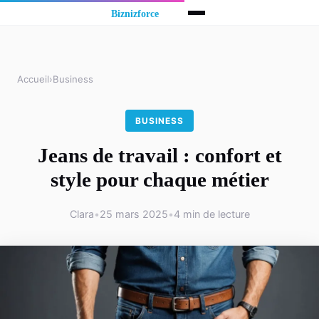
Accueil
›
Business
BUSINESS
Jeans de travail : confort et
style pour chaque métier
Clara
•
25 mars 2025
•
4 min de lecture