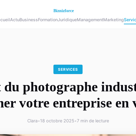
cueil
Actu
Business
Formation
Juridique
Management
Marketing
Servi
SERVICES
 du photographe indust
er votre entreprise en 
Clara
•
18 octobre 2025
•
7 min de lecture