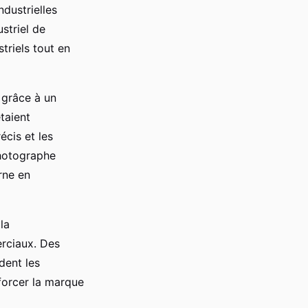
dustrielles
striel de
striels tout en
 grâce à un
taient
écis et les
photographe
rne en
la
rciaux. Des
dent les
forcer la marque