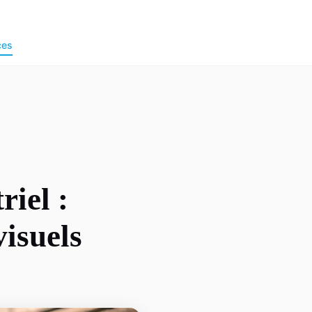
ces
riel :
visuels