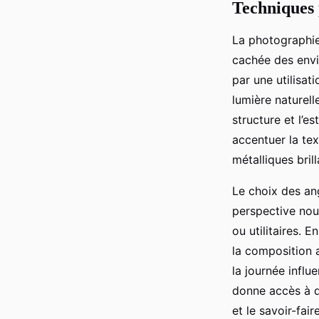
Techniques 
La photographie
cachée des envi
par une utilisat
lumière naturell
structure et l’e
accentuer la te
métalliques brill
Le choix des ang
perspective nou
ou utilitaires. 
la composition a
la journée influ
donne accès à de
et le savoir-fair