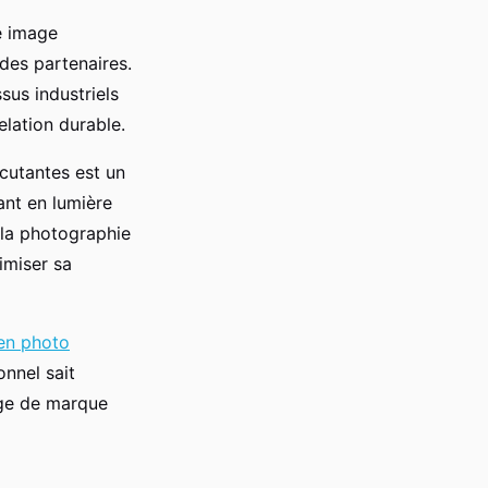
ne image
 des partenaires.
sus industriels
elation durable.
cutantes est un
ant en lumière
 la photographie
imiser sa
en photo
nnel sait
mage de marque