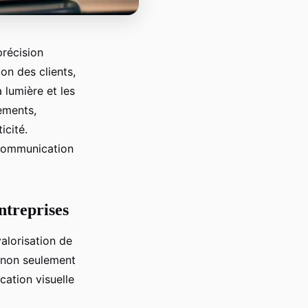
précision
ion des clients,
 lumière et les
pements,
icité.
 communication
ntreprises
valorisation de
t non seulement
cation visuelle