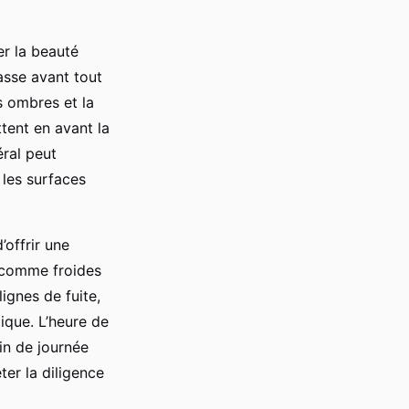
er la beauté
asse avant tout
es ombres et la
tent en avant la
éral peut
 les surfaces
’offrir une
s comme froides
ignes de fuite,
tique. L’heure de
in de journée
er la diligence