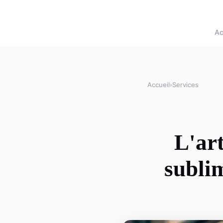
Ac
Accueil
›
Services
L'art
sublim