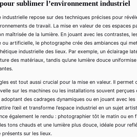
pour sublimer l’environnement industriel
 industrielle repose sur des techniques précises pour révél
ronnements de travail. La mise en valeur de ces espaces p
ion maîtrisée de la lumière. En jouant avec les contrastes, l
e ou artificielle, le photographe crée des ambiances qui met
sthétique industrielle des lieux. Par exemple, un éclairage lat
xture des matériaux, tandis qu’une lumière douce uniformise
antes.
les est tout aussi crucial pour la mise en valeur. Il permet d
velle sur les machines ou les installations souvent perçue
En adoptant des cadrages dynamiques ou en jouant avec les l
ttire l’œil et transforme l’espace industriel en un sujet artis
ence également le rendu : photographier tôt le matin ou en f
s tons chauds et une lumière plus douce, idéale pour reflét
e présents sur les lieux.