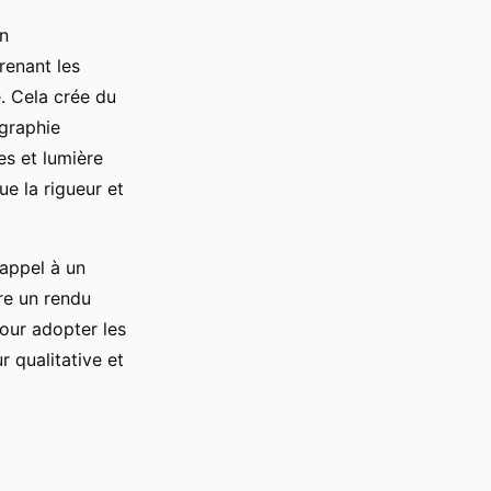
on
renant les
e. Cela crée du
ographie
es et lumière
ue la rigueur et
 appel à un
re un rendu
pour adopter les
 qualitative et