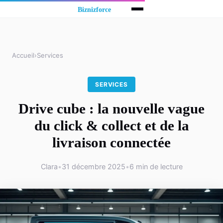
Accueil
›
Services
SERVICES
Drive cube : la nouvelle vague
du click & collect et de la
livraison connectée
Clara
•
31 décembre 2025
•
6 min de lecture